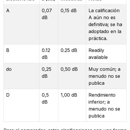
A
0,07
0,15 dB
La calificación
dB
A aún no es
definitiva; se ha
adoptado en la
práctica.
B
0.12
0.25 dB
Readily
dB
available
do
0,25
0,50 dB
Muy común; a
dB
menudo no se
publica
D
0,5
1,00 dB
Rendimiento
dB
inferior; a
menudo no se
publica