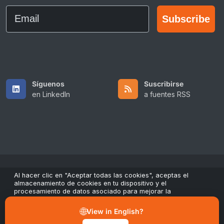
Email
Subscribe
Síguenos
Suscribirse
en LinkedIn
a fuentes RSS
Al hacer clic en "Aceptar todas las cookies", aceptas el
Copyright © 2026 All Rights Reserved by ScaleFibre USA Inc..
almacenamiento de cookies en tu dispositivo y el
procesamiento de datos asociado para mejorar la
Términos y condiciones
/
Política de privacidad
/
navegación, analizar el uso del sitio y contribuir a nuestros
esfuerzos de marketing y rendimiento. Puedes retirar tu
Marcas registradas
🌐
View in English?
consentimiento en cualquier momento a través del botón
"Gestionar preferencias" en nuestro aviso de cookies.
sales@scalefibre.com