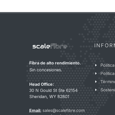
INFOR
Fibra de alto rendimiento.
Polític
Sin concesiones.
Polític
Términ
Head Office:
Sosteni
30 N Gould St Ste 62154
Sheridan, WY 82801
Email:
sales@scalefibre.com