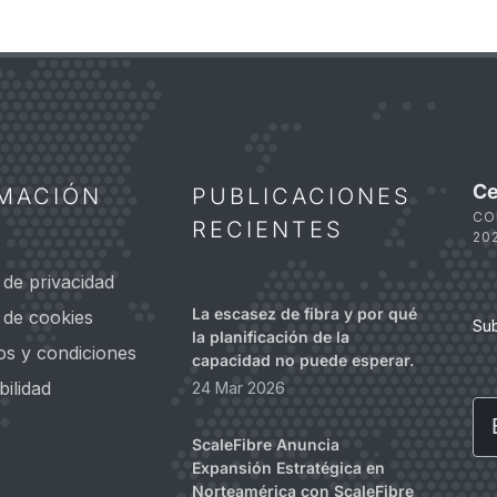
Ce
MACIÓN
PUBLICACIONES
CO
RECIENTES
20
a de privacidad
La escasez de fibra y por qué
a de cookies
Su
la planificación de la
os y condiciones
capacidad no puede esperar.
bilidad
24 Mar 2026
Em
ScaleFibre Anuncia
Expansión Estratégica en
Norteamérica con ScaleFibre