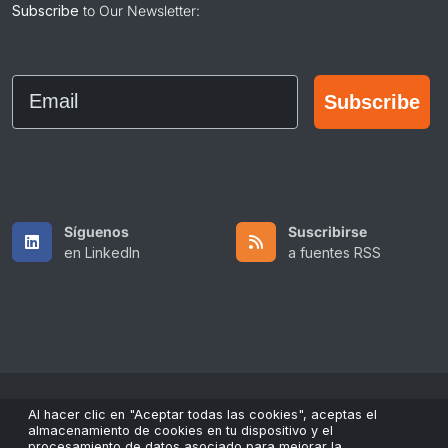
Subscribe
to Our Newsletter:
Email
Subscribe
Síguenos
Suscribirse
en LinkedIn
a fuentes RSS
Al hacer clic en "Aceptar todas las cookies", aceptas el
Copyright © 2026 All Rights Reserved by ScaleFibre USA Inc..
almacenamiento de cookies en tu dispositivo y el
procesamiento de datos asociado para mejorar la