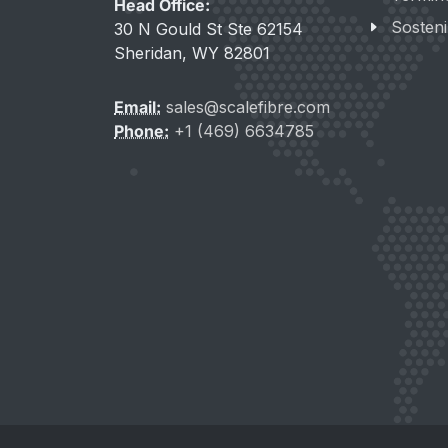
Head Office:
Sosteni
30 N Gould St Ste 62154
Sheridan, WY 82801
Email:
sales@scalefibre.com
Phone:
+1 (469) 6634785