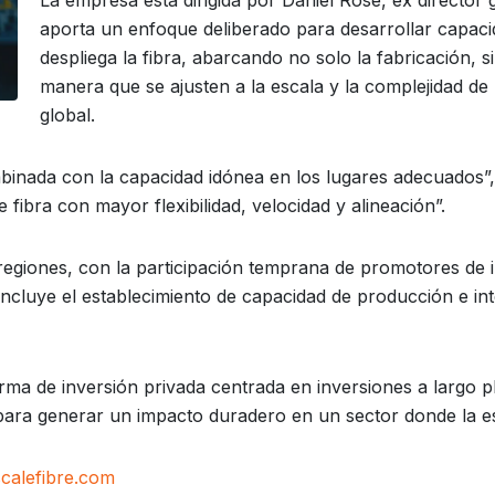
La empresa está dirigida por Daniel Rose, ex director 
aporta un enfoque deliberado para desarrollar capac
despliega la fibra, abarcando no solo la fabricación, s
manera que se ajusten a la escala y la complejidad d
global.
mbinada con la capacidad idónea en los lugares adecuados”,
fibra con mayor flexibilidad, velocidad y alineación”.
 regiones, con la participación temprana de promotores de i
incluye el establecimiento de capacidad de producción e in
irma de inversión privada centrada en inversiones a largo 
ara generar un impacto duradero en un sector donde la esc
calefibre.com