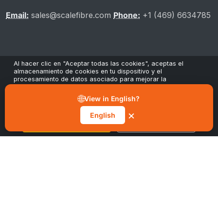
Email:
sales@scalefibre.com
Phone:
+1 (469) 6634785
Al hacer clic en "Aceptar todas las cookies", aceptas el
almacenamiento de cookies en tu dispositivo y el
procesamiento de datos asociado para mejorar la
INFORMACIÓN
navegación, analizar el uso del sitio y contribuir a nuestros
esfuerzos de marketing y rendimiento. Puedes retirar tu
🌐
View in English?
consentimiento en cualquier momento a través del botón
"Gestionar preferencias" en nuestro aviso de cookies.
×
English
Política de privacidad
Aceptar todas las cookies
Gestionar preferencias
Política de cookies
Términos y condiciones
Sostenibilidad