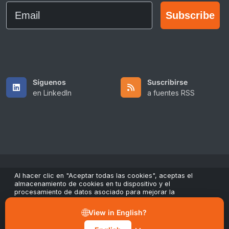
Email
Subscribe
Síguenos
Suscribirse
en LinkedIn
a fuentes RSS
Al hacer clic en "Aceptar todas las cookies", aceptas el
Copyright © 2026 All Rights Reserved by ScaleFibre USA Inc..
almacenamiento de cookies en tu dispositivo y el
procesamiento de datos asociado para mejorar la
Términos y condiciones
/
Política de privacidad
/
navegación, analizar el uso del sitio y contribuir a nuestros
Marcas registradas
esfuerzos de marketing y rendimiento. Puedes retirar tu
🌐
View in English?
consentimiento en cualquier momento a través del botón
sales@scalefibre.com
"Gestionar preferencias" en nuestro aviso de cookies.