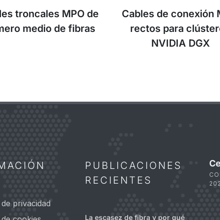
les troncales MPO de
Cables de conexión
ero medio de fibras
rectos para clúste
NVIDIA DGX
Ce
MACIÓN
PUBLICACIONES
CO
RECIENTES
20
a de privacidad
La escasez de fibra y por qué
a de cookies