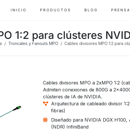
INICIO
PRODUCTOS
BLOG
PRENS
PO 1:2 para clústeres NV
s
Troncales y Fanouts MPO
Cables divisores MPO 1:2 para c
Cables divisores MPO a 2xMPO 1:2 (cab
Admiten conexiones de 800G a 2x400
clústeres de IA de NVIDIA.
Arquitectura de cableado divisor 1:2
fibras)
Diseñado para NVIDIA DGX H100, 
(NDR) InfiniBand