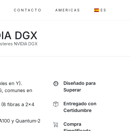
A
CONTACTO
AMERICAS
ES
IDIA DGX
lústeres NVIDIA DGX
les en Y).
Diseñado para
Superar
G, comunes en
Entregado con
 (8 fibras a 2x4
Certidumbre
A100 y Quantum-2
Compra
Simplificada