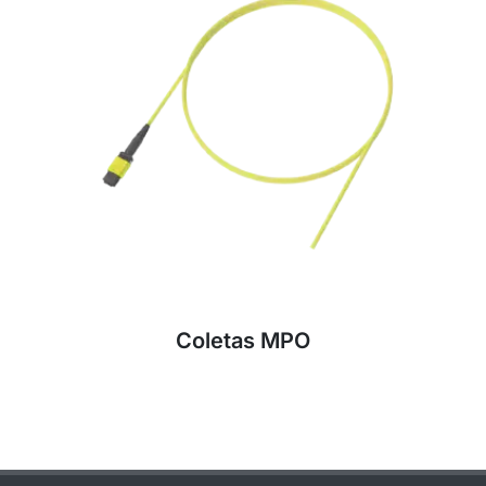
900 µm