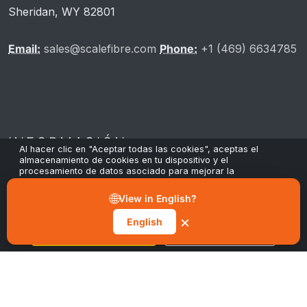
Sheridan, WY 82801
Email:
sales@scalefibre.com
Phone:
+1 (469) 6634785
INFORMACIÓN
Al hacer clic en "Aceptar todas las cookies", aceptas el
almacenamiento de cookies en tu dispositivo y el
procesamiento de datos asociado para mejorar la
navegación, analizar el uso del sitio y contribuir a nuestros
esfuerzos de marketing y rendimiento. Puedes retirar tu
Política de privacidad
🌐
View in English?
consentimiento en cualquier momento a través del botón
"Gestionar preferencias" en nuestro aviso de cookies.
Política de cookies
×
English
Aceptar todas las cookies
Gestionar preferencias
Términos y condiciones
Sostenibilidad