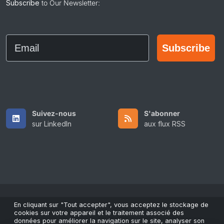
Subscribe
to Our Newsletter:
Email
Subscribe
Suivez-nous
S'abonner
sur LinkedIn
aux flux RSS
En cliquant sur "Tout accepter", vous acceptez le stockage de
Copyright © 2026 All Rights Reserved by ScaleFibre USA Inc..
cookies sur votre appareil et le traitement associé des
données pour améliorer la navigation sur le site, analyser son