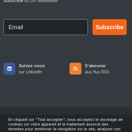
Subscribe
to Our Newsletter:
Email
Subscribe
Suivez-nous
S'abonner
sur LinkedIn
aux flux RSS
En cliquant sur "Tout accepter", vous acceptez le stockage de
Copyright © 2026 All Rights Reserved by ScaleFibre USA Inc..
cookies sur votre appareil et le traitement associé des
données pour améliorer la navigation sur le site, analyser son
Conditions générales
/
Politique de confidentialité
/