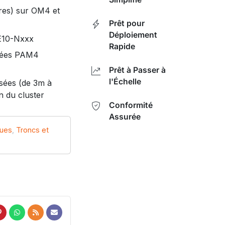
es) sur OM4 et
Prêt pour
Déploiement
7E10-Nxxx
Rapide
nnées PAM4
Prêt à Passer à
l'Échelle
sées (de 3m à
n du cluster
Conformité
Assurée
ques
,
Troncs et