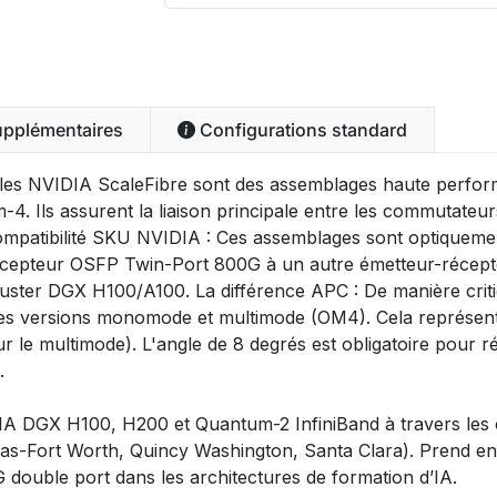
upplémentaires
Configurations standard
s NVIDIA ScaleFibre sont des assemblages haute performa
 Ils assurent la liaison principale entre les commutateu
mpatibilité SKU NVIDIA : Ces assemblages sont optiquemen
récepteur OSFP Twin-Port 800G à un autre émetteur-récept
ster DGX H100/A100. La différence APC : De manière critiq
s versions monomode et multimode (OM4). Cela représente
ur le multimode). L'angle de 8 degrés est obligatoire pour 
.
IA DGX H100, H200 et Quantum-2 InfiniBand à travers les c
las-Fort Worth, Quincy Washington, Santa Clara). Prend en 
ouble port dans les architectures de formation d’IA.