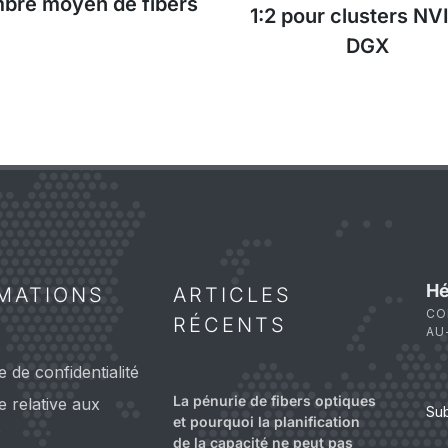
bre moyen de fibers
1:2 pour clusters NV
DGX
Hé
MATIONS
ARTICLES
CO
RÉCENTS
AU
e de confidentialité
La pénurie de fibers optiques
ue relative aux
Su
et pourquoi la planification
s
de la capacité ne peut pas