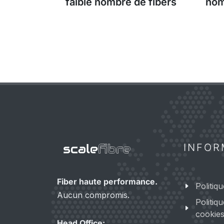
faible nombre de fibers
nom
INFOR
Fiber haute performance.
Politiqu
Aucun compromis.
Politiq
cookie
Head Office: