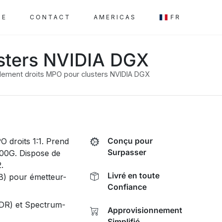
SE
CONTACT
AMERICAS
FR
usters NVIDIA DGX
dement droits MPO pour clusters NVIDIA DGX
droits 1:1. Prend
Conçu pour
Surpasser
800G. Dispose de
.
Livré en toute
-B) pour émetteur-
Confiance
R) et Spectrum-
Approvisionnement
Simplifié