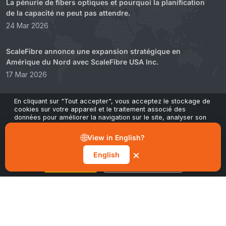
La pénurie de fibers optiques et pourquoi la planification
de la capacité ne peut pas attendre.
24 Mar 2026
ScaleFibre annonce une expansion stratégique en
Amérique du Nord avec ScaleFibre USA Inc.
17 Mar 2026
ScaleFibre abandonne les emballages plastiques au profit
En cliquant sur "Tout accepter", vous acceptez le stockage de
cookies sur votre appareil et le traitement associé des
d'une alternative technique et durable
données pour améliorer la navigation sur le site, analyser son
22 Feb 2026
utilisation et contribuer à nos actions marketing et de
performance. Vous pouvez retirer votre consentement à tout
🌐
View in English?
moment via le bouton "Gérer les préférences" dans notre avis
sur les cookies.
×
English
Tout accepter
Gérer les préférences
Héritage Zéro
CONÇU POUR 2026 ET AU-DELÀ