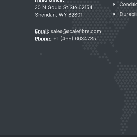
Head Office:
Conditi
30 N Gould St Ste 62154
Durabil
Sheridan, WY 82801
Email:
sales@scalefibre.com
Phone:
+1 (469) 6634785