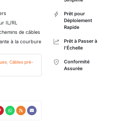
ers
Prêt pour
Déploiement
ur IL/RL
Rapide
 chemins de câbles
Prêt à Passer à
rante à la courbure
l'Échelle
Conformité
ques
,
Câbles pré-
Assurée