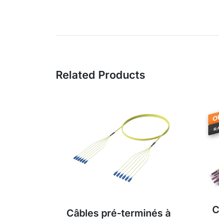
Related Products
O
R
C
Câbles pré-terminés à