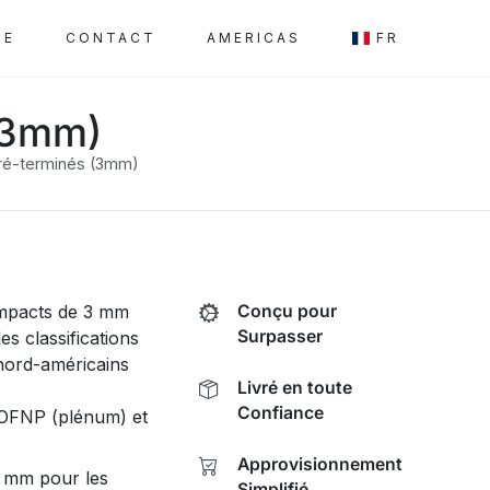
SE
CONTACT
AMERICAS
FR
(3mm)
ré-terminés (3mm)
ompacts de 3 mm
Conçu pour
Surpasser
es classifications
nord-américains
Livré en toute
Confiance
s OFNP (plénum) et
Approvisionnement
3 mm pour les
Simplifié