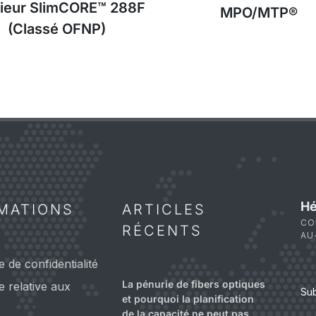
rieur SlimCORE™ 288F
MPO/MTP®
(Classé OFNP)
Hé
MATIONS
ARTICLES
CO
RÉCENTS
AU
e de confidentialité
La pénurie de fibers optiques
ue relative aux
Su
et pourquoi la planification
s
de la capacité ne peut pas