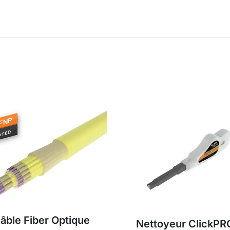
FNP
ATED
âble Fiber Optique
Nettoyeur ClickPR