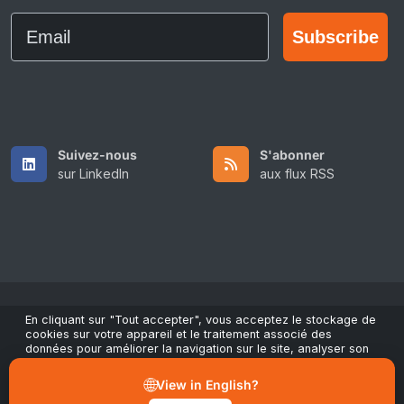
Email
Subscribe
Suivez-nous
S'abonner
sur LinkedIn
aux flux RSS
En cliquant sur "Tout accepter", vous acceptez le stockage de
Copyright © 2026 All Rights Reserved by ScaleFibre USA Inc..
cookies sur votre appareil et le traitement associé des
données pour améliorer la navigation sur le site, analyser son
Conditions générales
/
Politique de confidentialité
/
utilisation et contribuer à nos actions marketing et de
Marques déposées
performance. Vous pouvez retirer votre consentement à tout
🌐
View in English?
moment via le bouton "Gérer les préférences" dans notre avis