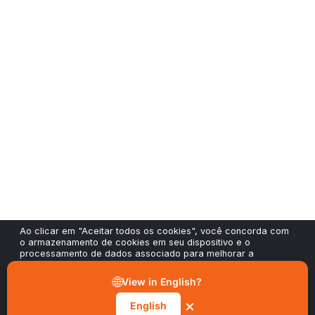
Ao clicar em "Aceitar todos os cookies", você concorda com
o armazenamento de cookies em seu dispositivo e o
processamento de dados associado para melhorar a
navegação no site, analisar o uso do site e contribuir para
nossos esforços de marketing e desempenho. Você pode
🌐
View in English?
retirar seu consentimento a qualquer momento através do
botão "Gerenciar preferências" no nosso aviso de cookies.
×
English