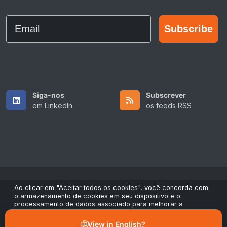
Email
Subscribe
Siga-nos
Subscrever
em LinkedIn
os feeds RSS
Ao clicar em "Aceitar todos os cookies", você concorda com
Copyright © 2026 All Rights Reserved by ScaleFibre USA Inc..
o armazenamento de cookies em seu dispositivo e o
processamento de dados associado para melhorar a
Termos e Condições
/
Política de Privacidade
/
navegação no site, analisar o uso do site e contribuir para
Marcas comerciais
nossos esforços de marketing e desempenho. Você pode
🌐
View in English?