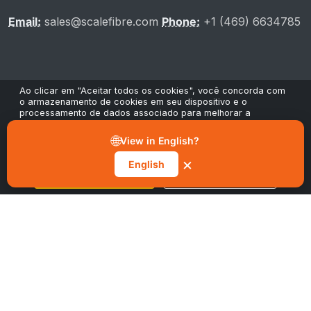
Email:
sales@scalefibre.com
Phone:
+1 (469) 6634785
Ao clicar em "Aceitar todos os cookies", você concorda com
o armazenamento de cookies em seu dispositivo e o
processamento de dados associado para melhorar a
INFORMAÇÕES
navegação no site, analisar o uso do site e contribuir para
nossos esforços de marketing e desempenho. Você pode
🌐
View in English?
retirar seu consentimento a qualquer momento através do
botão "Gerenciar preferências" no nosso aviso de cookies.
×
English
Política de Privacidade
Aceitar todos os cookies
Gerenciar preferências
Política de Cookies
Termos e Condições
SUSTENTABILIDADE