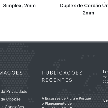
Simplex, 2mm
Duplex de Cordão Ún
2mm
Le
RMAÇÕES
PUBLICAÇÕES
CO
RECENTES
20
a de Privacidade
A Escassez de Fibra e Porque
a de Cookies
Su
o Planeamento de
 e Condições