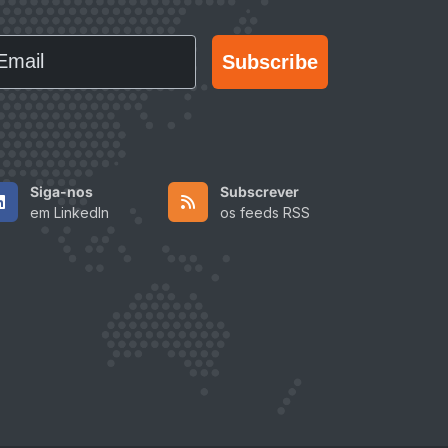
ail
Subscribe
Siga-nos
Subscrever
em LinkedIn
os feeds RSS