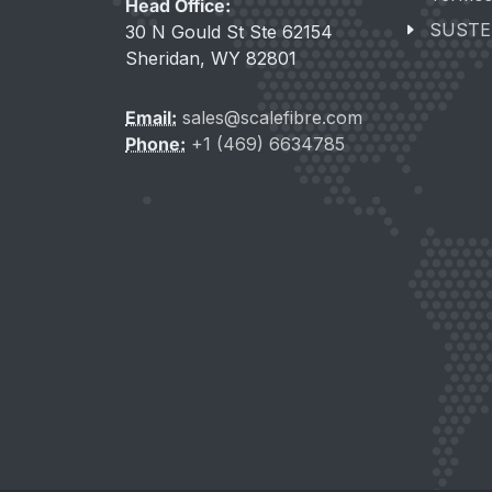
Head Office:
SUSTE
30 N Gould St Ste 62154
Sheridan, WY 82801
Email:
sales@scalefibre.com
Phone:
+1 (469) 6634785