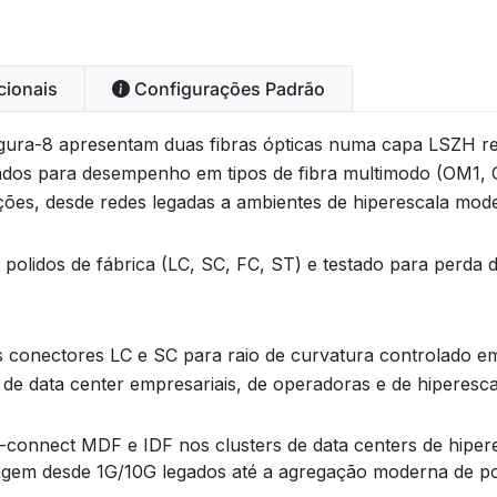
cionais
Configurações Padrão
igura-8 apresentam duas fibras ópticas numa capa LSZH re
etados para desempenho em tipos de fibra multimodo (OM
ões, desde redes legadas a ambientes de hiperescala mod
olidos de fábrica (LC, SC, FC, ST) e testado para perda 
os conectores LC e SC para raio de curvatura controlado em
de data center empresariais, de operadoras e de hiperesca
ss-connect MDF e IDF nos clusters de data centers de hipe
ngem desde 1G/10G legados até a agregação moderna de po