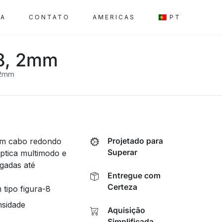
SA
CONTATO
AMERICAS
PT
-8, 2mm
 2mm
com cabo redondo
Projetado para
Superar
óptica multimodo e
gadas até
Entregue com
Certeza
tipo figura-8
nsidade
Aquisição
Simplificada