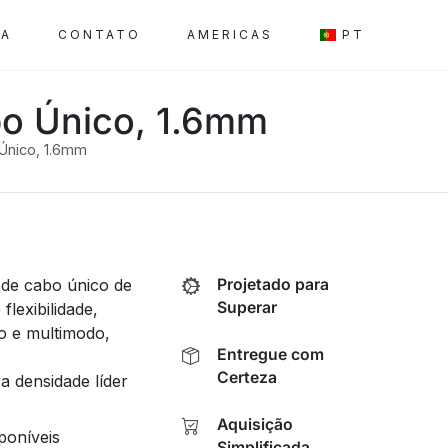
SA
CONTATO
AMERICAS
PT
bo Único, 1.6mm
 Único, 1.6mm
 de cabo único de
Projetado para
Superar
lexibilidade,
o e multimodo,
Entregue com
Certeza
 densidade líder
Aquisição
poníveis
Simplificada