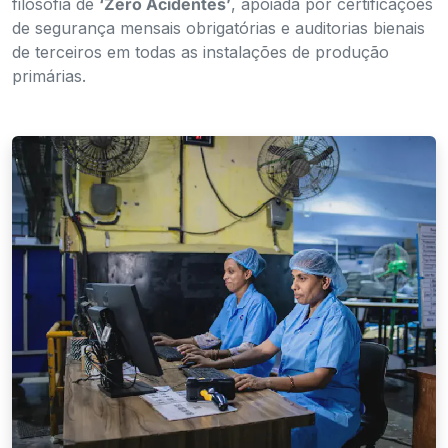
filosofia de
‘Zero Acidentes’
, apoiada por certificações
de segurança mensais obrigatórias e auditorias bienais
de terceiros em todas as instalações de produção
primárias.